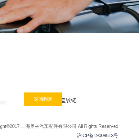
返回列表
名称：
后盖铰链
零件号：
5GG******
right©2017 上海奥林汽车配件有限公司 All Rights Reserved
适用车型：
SK253
沪ICP备19008513号